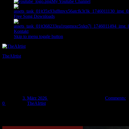
My Youtube Channel
Free Song Downloads
Kontakt
Skip to menu toggle button
TheAIrtist
AI art & music
Neuer Song „batlh QoyDI‘ jagh“
released!
Posted on:
3. März 2026
Last updated on:
3. März 2026
Comments:
0
Written by:
TheAIrtist
Mein neuer Song „
batlh QoyDI‘ jagh
“ wurde released und ist auf
jedem bekannten Musik-Streamingdienst verfügbar! Ich wünsche
euch ganz viel Spaß mit diesem Song! 🙂