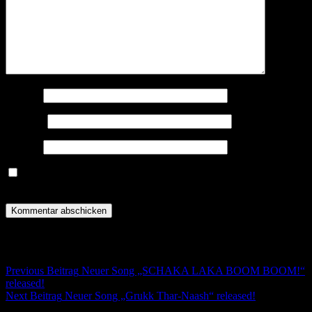
Name
*
E-Mail
*
Website
Meinen Namen, meine E-Mail-Adresse und meine Website in
diesem Browser für die nächste Kommentierung speichern.
Post navigation
Previous Beitrag
Neuer Song „SCHAKA LAKA BOOM BOOM!“
released!
Next Beitrag
Neuer Song „Grukk Thar-Naash“ released!