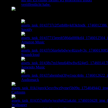
auf der ich einige meiner KI generierten Bilder
veröffentlicht habe.
Music
Spotify
Amazon Music
Soundcloud
Jamendo Music
Audiomack
Cartoons
Wallpaper