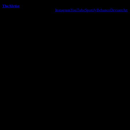
TheAIrtist
Instagram
YouTube
Spotify
Behance
DeviantArt
© by TheAIrtist 2026