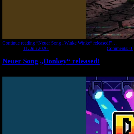
Continue reading
“Neuer Song „Winke Winke“ released!”
…
Posted on:
11. Juli 2026
Last updated on:
11. Juli 2026
Comments:
0
Neuer Song „Donkey“ released!
Mein neuer Song „
Donkey
“ wurde released und ist auf jedem bekan