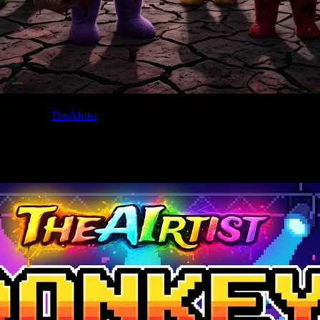
Written by:
TheAIrtist
nten Musik-Streamingdienst verfügbar! Ich wünsche euch ganz viel Sp