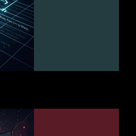
ß mit diesem Song! 🙂