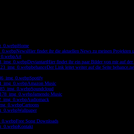
Home
News
Hier findet ihr die aktuellen News zu meinen Projekten 
Art
Deviantart
Hier findet ihr ein paar Bilder von mir auf de
behance
Der Link leitet weiter auf die Seite behance.ne
Music
Spotify
Amazon Music
Soundcloud
Jamendo Music
Audiomack
Cartoons
Wallpaper
Free Song Downloads
Kontakt