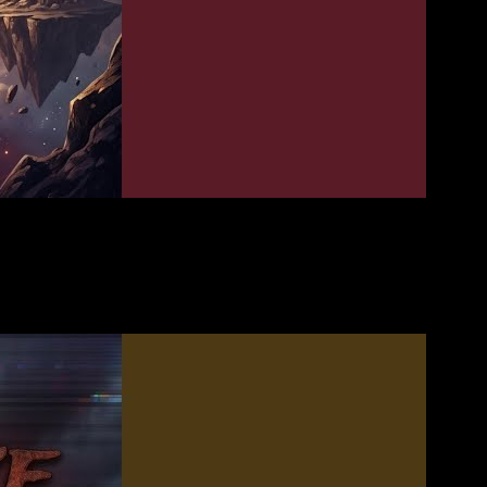
iel Spaß mit diesem Song! 🙂