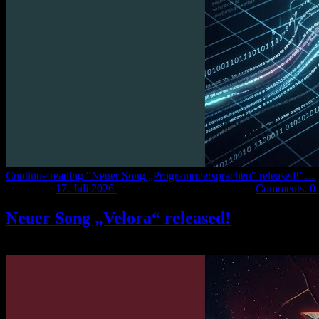
Continue reading
“Neuer Song „Programmiersprachen“ released!”
…
Posted on:
17. Juli 2026
Last updated on:
17. Juli 2026
Comments:
0
Neuer Song „Velora“ released!
Mein neuer Song „
Velora
“ wurde released und ist auf jedem bekann