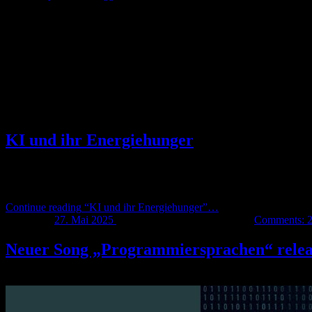
TheAIrtist
AI art & music
KI und ihr Energiehunger
Vielleicht habt ihr mitbekommen, dass aktuell viel über den hohen 
Server steht in der Kritik. Da ich selbst mit Hilfe von KI Bilder, Mu
Ausbau erneuerbarer Energien am Herzen liegen.
Continue reading
“KI und ihr Energiehunger”
…
Posted on:
27. Mai 2025
Last updated on:
27. Mai 2025
Comments:
Neuer Song „Programmiersprachen“ relea
Mein neuer Song „
Programmiersprachen
“ wurde released und ist 