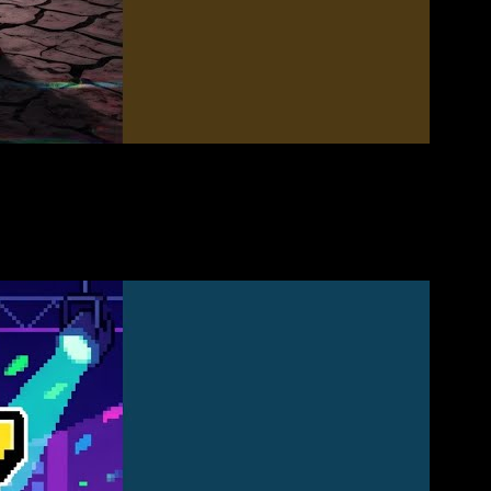
aß mit diesem Song! 🙂