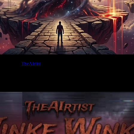
Written by:
TheAIrtist
 bekannten Musik-Streamingdienst verfügbar! Ich wünsche euch ganz v