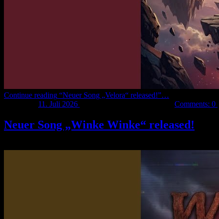
Continue reading
“Neuer Song „Velora“ released!”
…
Posted on:
11. Juli 2026
Last updated on:
11. Juli 2026
Comments:
0
Neuer Song „Winke Winke“ released!
Mein neuer Song „
Winke Winke
“ wurde released und ist auf jedem