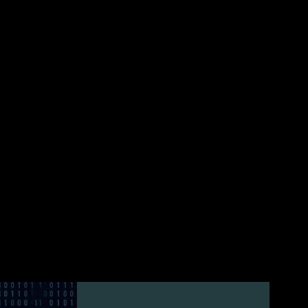
en laufen. Auch der Einsatz von Atomstrom für den Betrieb vieler
nandersetzen – nicht zuletzt, weil mir der Schutz der Umwelt und der
ch ganz viel Spaß mit diesem Song! 🙂