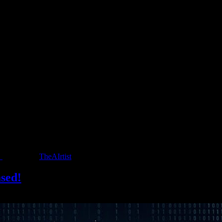
Energieverbrauch von Servern gesprochen wird, auf denen KI-Anwendung
sik und Videos erstelle, wollte ich mich intensiver mit dem Thema ausei
2
Written by:
TheAIrtist
sed!
auf jedem bekannten Musik-Streamingdienst verfügbar! Ich wünsche eu