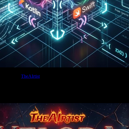
Written by:
TheAIrtist
ten Musik-Streamingdienst verfügbar! Ich wünsche euch ganz viel Spa