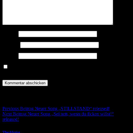
Name
*
E-Mail
*
Website
Meinen Namen, meine E-Mail-Adresse und meine Website in
diesem Browser für die nächste Kommentierung speichern.
Post navigation
Previous Beitrag
Neuer Song „STILLSTAND“ released!
Next Beitrag
Neuer Song „Sei nett, wenn du ficken willst!“
released!
TheAIrtist