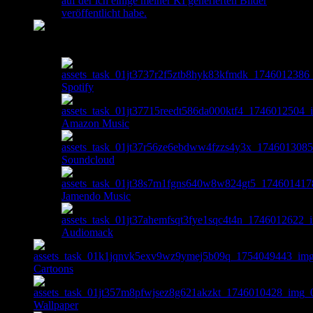
auf der ich einige meiner KI generierten Bilder
veröffentlicht habe.
Music
Spotify
Amazon Music
Soundcloud
Jamendo Music
Audiomack
Cartoons
Wallpaper