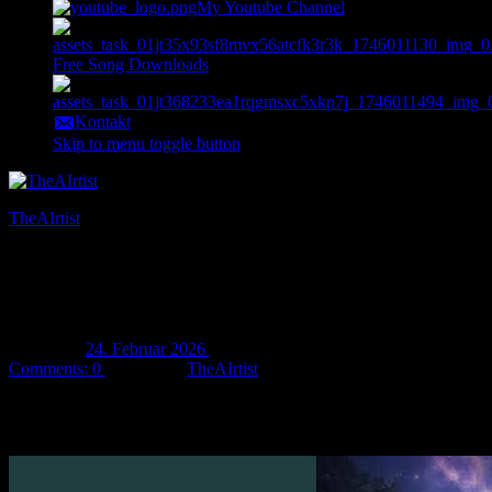
My Youtube Channel
Free Song Downloads
Kontakt
Skip to menu toggle button
TheAIrtist
AI art & music
Neuer Song „Zhalu“ released!
Posted on:
24. Februar 2026
Last updated on:
24. Februar 2026
Comments:
0
Written by:
TheAIrtist
Mein neuer Song „
Zhalu
“ wurde released und ist auf jedem
bekannten Musik-Streamingdienst verfügbar! Ich wünsche euch
ganz viel Spaß mit diesem Song! 🙂