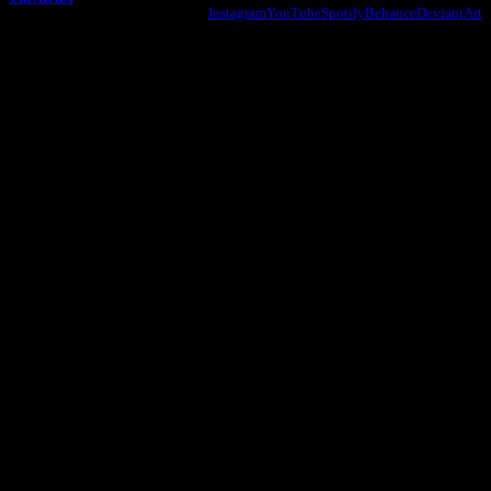
Instagram
YouTube
Spotify
Behance
DeviantArt
© by TheAIrtist 2026