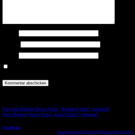
Name
*
E-Mail
*
Website
Meinen Namen, meine E-Mail-Adresse und meine Website in
diesem Browser für die nächste Kommentierung speichern.
Post navigation
Previous Beitrag
Neuer Song „Brokkoli tötet!“ released!
Next Beitrag
Neuer Song „FuckADuck“ released!
TheAIrtist
Instagram
YouTube
Spotify
Behance
DeviantArt