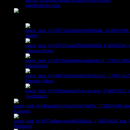
auf der ich einige meiner KI generierten Bilder
veröffentlicht habe.
Music
Spotify
Amazon Music
Soundcloud
Jamendo Music
Audiomack
Cartoons
Wallpaper