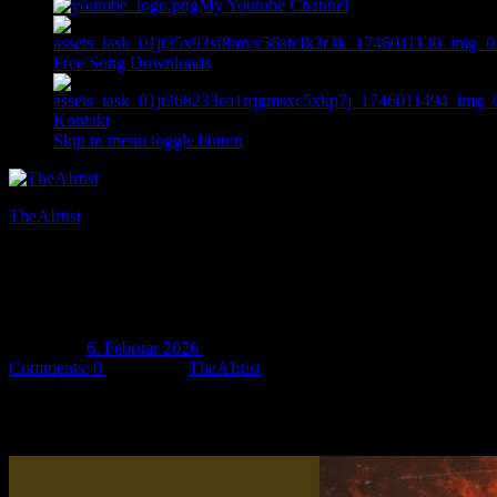
My Youtube Channel
Free Song Downloads
Kontakt
Skip to menu toggle button
TheAIrtist
AI art & music
Neuer Song „Broccoli kills!“ released!
Posted on:
6. Februar 2026
Last updated on:
6. Februar 2026
Comments:
0
Written by:
TheAIrtist
Mein neuer Song „
Broccoli kills!
“ wurde released und ist auf jedem
bekannten Musik-Streamingdienst verfügbar! Ich wünsche euch
ganz viel Spaß mit diesem Song! 🙂