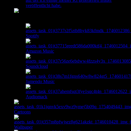
auf der ich einige meiner KI generierten Bilder
veröffentlicht habe.
Music
Spotify
Amazon Music
Soundcloud
Jamendo Music
Audiomack
Cartoons
Wallpaper