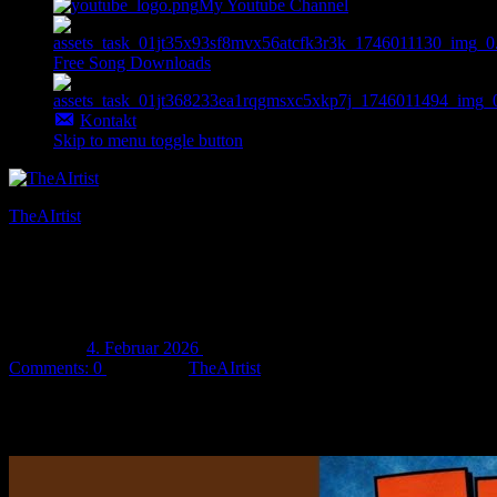
My Youtube Channel
Free Song Downloads
Kontakt
Skip to menu toggle button
TheAIrtist
AI art & music
Neuer Song „Fick die Henne!“ released!
Posted on:
4. Februar 2026
Last updated on:
4. Februar 2026
Comments:
0
Written by:
TheAIrtist
Mein neuer Song „
Fick die Henne!
“ wurde released und ist auf
jedem bekannten Musik-Streamingdienst verfügbar! Ich wünsche
euch ganz viel Spaß mit diesem Song! 🙂