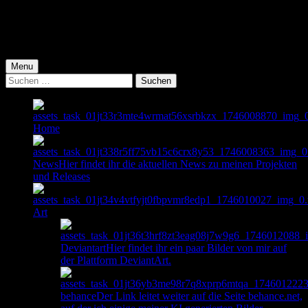
Skip
to
Skip
main
to
Skip
navigation
main
to
content
footer
Menu
Suche
nach:
Home
News
Hier findet ihr die aktuellen News zu meinen Projekten
und Releases
Art
Deviantart
Hier findet ihr ein paar Bilder von mir auf
der Plattform DeviantArt.
behance
Der Link leitet weiter auf die Seite behance.net,