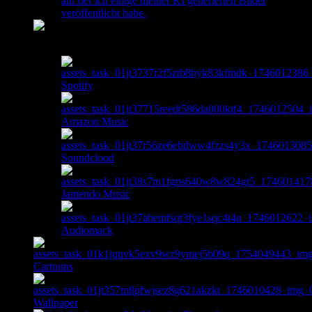
auf der ich einige meiner KI generierten Bilder
veröffentlicht habe.
Music
Spotify
Amazon Music
Soundcloud
Jamendo Music
Audiomack
Cartoons
Wallpaper