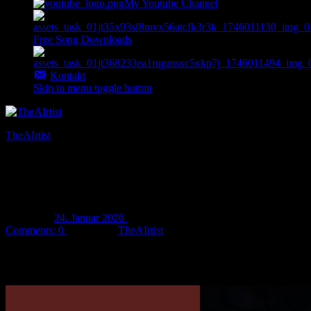
My Youtube Channel
Free Song Downloads
Kontakt
Skip to menu toggle button
TheAIrtist
AI art & music
Neuer Song „Dunkle Seele“ released!
Posted on:
24. Januar 2026
Last updated on:
24. Januar 2026
Comments:
0
Written by:
TheAIrtist
Mein neuer Song „
Dunkle Seele
“ wurde released und ist auf jedem
bekannten Musik-Streamingdienst verfügbar! Ich wünsche euch
ganz viel Spaß mit diesem Song! 🙂