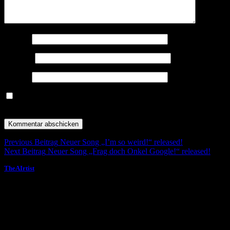
Name
*
E-Mail
*
Website
Meinen Namen, meine E-Mail-Adresse und meine Website in
diesem Browser für die nächste Kommentierung speichern.
Post
Previous Beitrag
Neuer Song „I’m so weird!“ released!
Next Beitrag
Neuer Song „Frag doch Onkel Google!“ released!
navigation
Instagram
YouTube
Spotify
Behan
Dev
TheAIrtist
© by TheAIrtist 2026