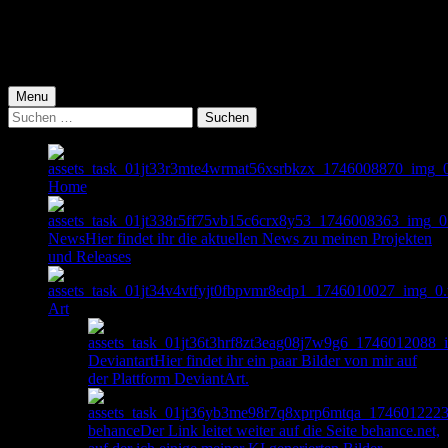
Skip
to
Skip
main
to
Skip
navigation
main
to
content
footer
Menu
Suche
nach:
Home
News
Hier findet ihr die aktuellen News zu meinen Projekten
und Releases
Art
Deviantart
Hier findet ihr ein paar Bilder von mir auf
der Plattform DeviantArt.
behance
Der Link leitet weiter auf die Seite behance.net,